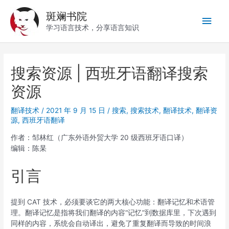
跳
斑斓书院
至
主
内
学习语言技术，分享语言知识
容
菜
单
搜索资源 | 西班牙语翻译搜索
资源
翻译技术
/
2021 年 9 月 15 日
/
搜索
,
搜索技术
,
翻译技术
,
翻译资
源
,
西班牙语翻译
作者：邹林红（广东外语外贸大学 20 级西班牙语口译）
编辑：陈杲
引言
提到 CAT 技术，必须要谈它的两大核心功能：翻译记忆和术语管
理。翻译记忆是指将我们翻译的内容“记忆”到数据库里，下次遇到
同样的内容，系统会自动译出，避免了重复翻译而导致的时间浪