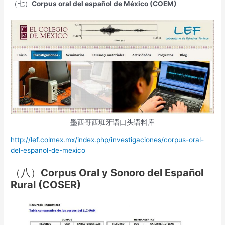
（七）
Corpus oral del español de México (COEM)
墨西哥西班牙语口头语料库
http://lef.colmex.mx/index.php/investigaciones/corpus-oral-
del-espanol-de-mexico
（八）
Corpus Oral y Sonoro del Español
Rural (COSER)