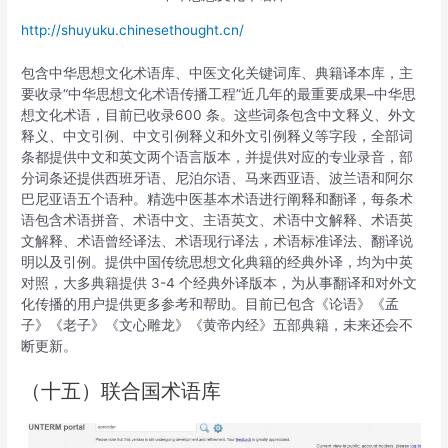
http://shuyuku.chinesethought.cn/
包含中华思想文化术语库、中医文化关键词库、典籍译本库，主
要收录“中华思想文化术语传播工程”近几年的最重要成果–中华思
想文化术语，目前已收录600 条。这些词条包含中文释义、外文
释义、中文引例、中文引例释义和外文引例释义等字段，全部词
条都提供中文和英文两个语言版本，并提供对应的专业录音，部
分词条还提供西班牙语、尼泊尔语、马来西亚语、波兰语和阿尔
巴尼亚语五个语种。精选中医基本术语进行阐释和翻译，每条术
语包含术语拼音、术语中文、主语英文、术语中文解释、术语英
文解释、术语曾经译法、术语现行译法，术语标准译法、翻译说
明以及引例。提供中国传统思想文化典籍的经典外译，均为中英
对照，大多典籍提供 3-4 个经典外译版本，为从事翻译和对外文
化传播的用户提供更多参考和帮助。目前已包含《论语
》《
孟
子
》《
老子
》《
文心雕龙
》《
黄帝内经》五部典籍，未来还会不
断更新。
（十五）联合国术语库