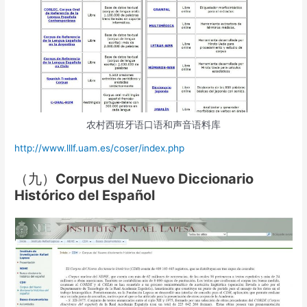
农村西班牙语口语和声音语料库
http://www.lllf.uam.es/coser/index.php
（九）
Corpus del Nuevo Diccionario
Histórico del Español