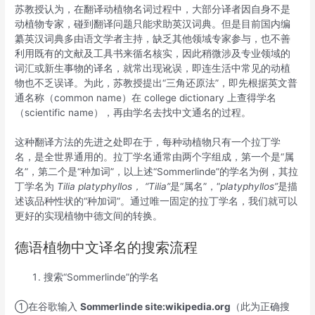
苏教授认为，在翻译动植物名词过程中，大部分译者因自身不是
动植物专家，碰到翻译问题只能求助英汉词典。但是目前国内编
纂英汉词典多由语文学者主持，缺乏其他领域专家参与，也不善
利用既有的文献及工具书来循名核实，因此稍微涉及专业领域的
词汇或新生事物的译名，就常出现讹误，即连生活中常见的动植
物也不乏误译。为此，苏教授提出“三角还原法”，即先根据英文普
通名称（common name）在 college dictionary 上查得学名
（scientific name），再由学名去找中文通名的过程。
这种翻译方法的先进之处即在于，每种动植物只有一个拉丁学
名，是全世界通用的。拉丁学名通常由两个字组成，第一个是“属
名”，第二个是“种加词”，以上述“Sommerlinde”的学名为例，其拉
丁学名为
Tilia platyphyllos， “Tilia”
是“属名”，“
platyphyllos”
是描
述该品种性状的“种加词”。通过唯一固定的拉丁学名，我们就可以
更好的实现植物中德文间的转换。
德语植物中文译名的搜索流程
搜索“Sommerlinde”的学名
①在谷歌输入
Sommerlinde site:wikipedia.org
（此为正确搜