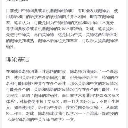
目前使用中德词典或者机器翻译植物时，有时会发现翻译后，使
用源语和目的语搜索出的该植物图片并不相同，即存在翻译偏
差。笔者认为，可能是因为中德植物的文献和应用尚且不充分，
导致词典收录或者机器翻译的对应不够准确。对此，笔者提出，
先进行中译英，再由英译德，这是因为中英、英德这两组语言对
的翻译更加成熟，翻译术语库也更加丰富，可以极大提高翻译准
确性。
理论基础
在和陈杲老师沟通上述思路的时候，陈老师为我提出了一个新思
路，使用英语作为中介语固然可取，但是每种语言里，植物的俗
名都可能因地区差异存在多个表述，那么英语和中文的对应情况
可能是多个的，英语和德语的对应情况也存在多个的可能性，很
大程度上影响了翻译的准确性。而目前学术界通用“林奈双名命名
体系”，对植物使用拉丁文命名，唯一且为国际公认，不易产生歧
义。如果使用拉丁语作为中介语，搜索范围会极大缩小，从而减
轻工作量。对此，陈老师建议我可以学习一下台湾苏正隆教授的
《动植物名词的中英互译与教学》一文。