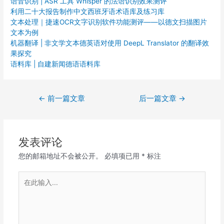
语音识别 | ASR 工具 Whisper 的法语识别效果测评
利用二十大报告制作中文西班牙语术语库及练习库
文本处理｜捷速OCR文字识别软件功能测评——以德文扫描图片
文本为例
机器翻译 | 非文学文本德英语对使用 DeepL Translator 的翻译效
果探究
语料库 | 自建新闻德语语料库
文
←
前一篇文章
后一篇文章
→
章
导
航
发表评论
您的邮箱地址不会被公开。
必填项已用
*
标注
在
此
输
入...