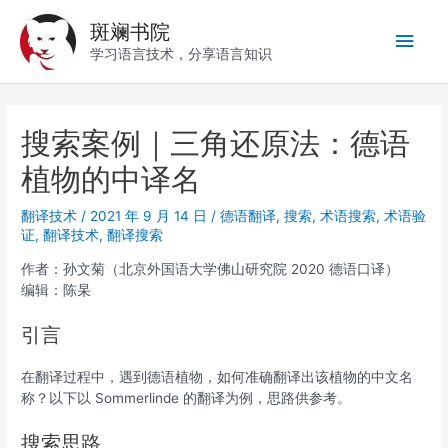
跳
斑斓书院
至
主
内
学习语言技术，分享语言知识
容
菜
单
搜索案例｜三角还原法：德语
植物的中译名
翻译技术
/
2021 年 9 月 14 日
/
德语翻译
,
搜索
,
术语搜索
,
术语验
证
,
翻译技术
,
翻译搜索
作者：孙文菊（北京外国语大学佛山研究院 2020 德语口译）
编辑：陈杲
引言
在翻译过程中，遇到德语植物，如何准确翻译出该植物的中文名
称？以下以 Sommerlinde 的翻译为例，思路供参考。
搜索思路