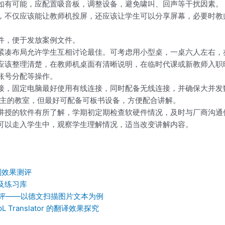
如有可能，应配置吸音板，调整设备，避免啸叫、回声等干扰因素。
，不仅应该能让教师机投屏，还应该让学生可以分享屏幕，必要时教
件，便于发放案例文件。
紧凑布局允许学生互相讨论最佳。可考虑用小型桌，一桌六人左右，
应该整理清楚，在教师机桌面有清晰说明，在临时代课或新教师入职
账号分配等操作。
接，固定电脑最好使用有线连接，同时配备无线连接，并确保大并发
为主的教室，但最好可配备可板书设备，方便配合讲解。
讲授的软件有所了解，学期初定期检查软硬件情况，及时与厂商沟通
可以走入学生中，观察学生理解情况，适当改变讲解内容。
识别效果测评
及练习库
测评——以德文扫描图片文本为例
Translator 的翻译效果探究