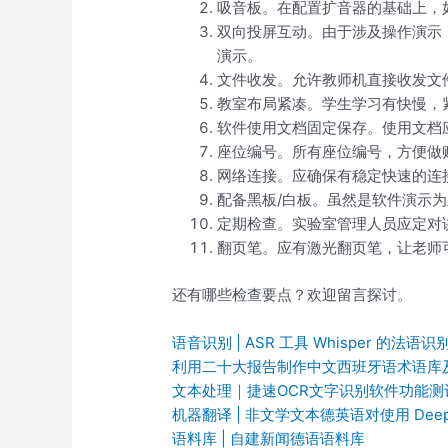
吸音板。在配置扩音器的基础上，
双向投屏互动。由于涉及操作演示
演示。
文件收发。允许教师机直接收发文
教室布局紧凑。学生学习有快慢，
软件使用文档固定保存。使用文档
座位编号。所有座位编号，方便做
网络连接。应确保有稳定快速的连
配备黑板/白板。虽然是软件演示
定期检查。实验室管理人员应定对
翻页笔。应有激光翻页笔，让老师
还有哪些检查要点？欢迎留言探讨。
语音识别 | ASR 工具 Whisper 的法语
利用二十大报告制作中文西班牙语术语库
文本处理｜捷速OCR文字识别软件功能
机器翻译 | 非文学文本德英语对使用 DeepL 
语料库 | 自建新闻德语语料库