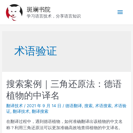
跳
斑斓书院
至
主
内
学习语言技术，分享语言知识
容
菜
单
术语验证
搜索案例｜三角还原法：德语
植物的中译名
翻译技术
/
2021 年 9 月 14 日
/
德语翻译
,
搜索
,
术语搜索
,
术语验
证
,
翻译技术
,
翻译搜索
在翻译过程中，遇到德语植物，如何准确翻译出该植物的中文名
称？利用三角还原法可以更加准确高效地查得植物的中文译名。