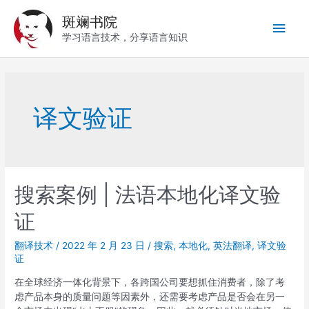
跳
斑斓书院
至
主
内
学习语言技术，分享语言知识
容
菜
单
译文验证
搜索案例 | 法语本地化译文验
证
翻译技术
/
2022 年 2 月 23 日
/
搜索
,
本地化
,
英法翻译
,
译文验
证
在全球经济一体化背景下，各跨国公司要想抓住消费者，除了考
虑产品本身的质量问题等因素外，还需要考虑产品是否会在另一