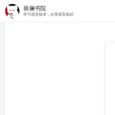
跳
斑斓书院
至
学习语言技术，分享语言知识
内
容