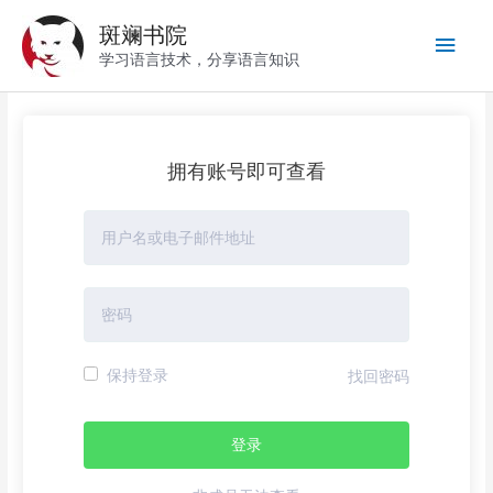
跳
斑斓书院
至
主
内
学习语言技术，分享语言知识
容
菜
单
拥有账号即可查看
保持登录
找回密码