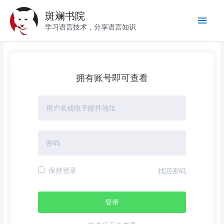
跳
斑斓书院
至
主
内
学习语言技术，分享语言知识
容
菜
单
拥有账号即可查看
保持登录
找回密码