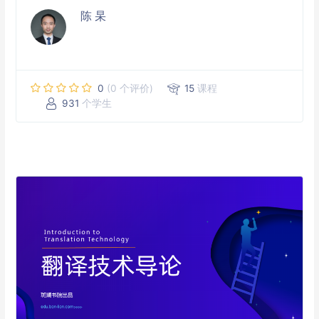
陈 杲
0
(0 个评价)
15
课程
931
个学生