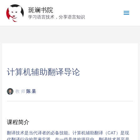
跳
斑斓书院
至
主
内
学习语言技术，分享语言知识
容
菜
单
计算机辅助翻译导论
教 师
陈 杲
课程简介
翻译技术是当代译者的必备技能。计算机辅助翻译（CAT）是现
代翻译行业的普遍实践，在一些具体的项目中，翻译技术甚至是